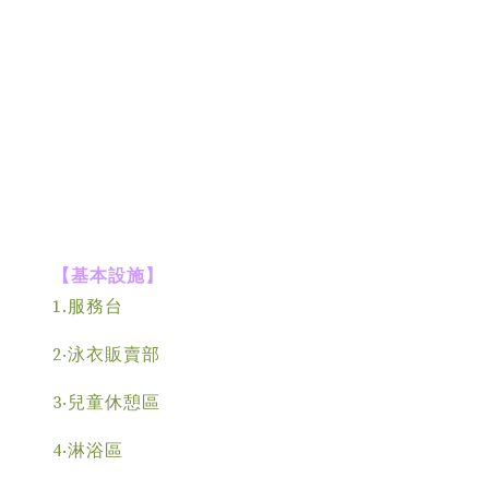
【基本設施】
1.服務台
2‧泳衣販賣部
3‧兒童休憩區
4‧淋浴區