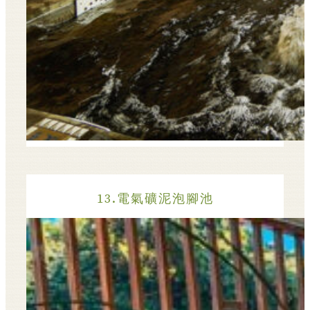
13.電氣礦泥泡腳池