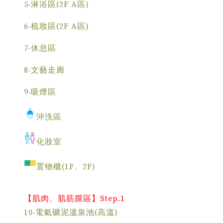
5‧淋浴區(2F A區)
6‧梳妝區(2F A區)
7‧休息區
8‧文藝走廊
9‧吸煙區
沖洗區
化妝室
置物櫃(1F、2F)
【肌肉、肌筋膜區】Step.1
10‧電氣礦泥溫泉池(高溫)