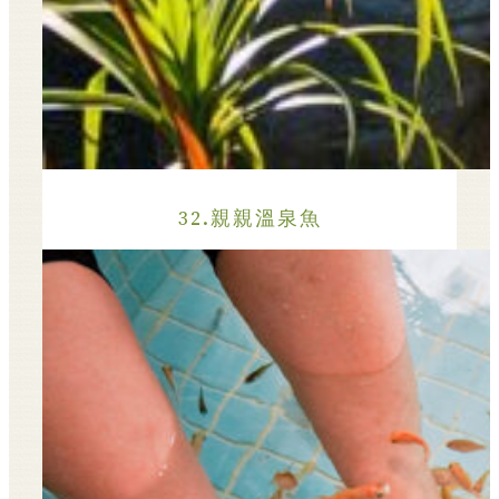
32.親親溫泉魚