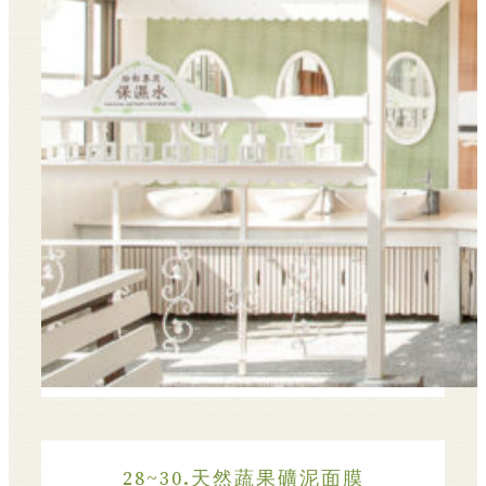
28~30.天然蔬果礦泥面膜