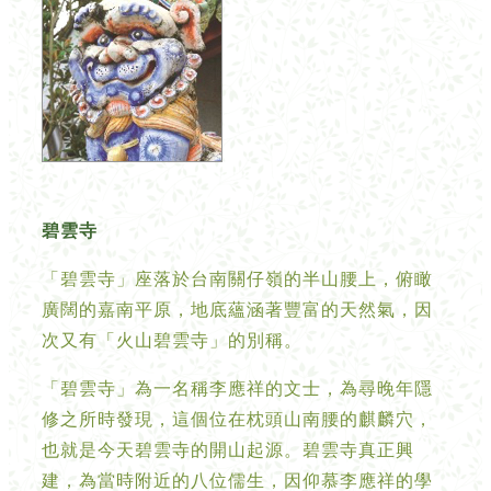
碧雲寺
「碧雲寺」座落於台南關仔嶺的半山腰上，俯瞰
廣闊的嘉南平原，地底蘊涵著豐富的天然氣，因
次又有「火山碧雲寺」的別稱。
「碧雲寺」為一名稱李應祥的文士，為尋晚年隱
修之所時發現，這個位在枕頭山南腰的麒麟穴，
也就是今天碧雲寺的開山起源。碧雲寺真正興
建，為當時附近的八位儒生，因仰慕李應祥的學