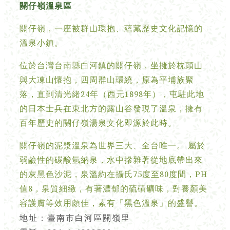
關仔嶺溫泉區
關仔嶺，一座被群山環抱、蘊藏歷史文化記憶的
溫泉小鎮。
位於台灣台南縣白河鎮的關仔嶺，坐擁於枕頭山
與大凍山懷抱，四周群山環繞，原為平埔族聚
落，直到清光緒24年（西元1898年），屯駐此地
的日本士兵在東北方的露山谷發現了溫泉，擁有
百年歷史的關仔嶺湯泉文化即源於此時。
關仔嶺的泥漿溫泉為世界三大、全台唯一。 屬於
弱鹼性的碳酸氫納泉，水中摻雜著從地底帶出來
的灰黑色沙泥，泉溫約在攝氏75度至80度間，PH
值8，泉質細緻，有著濃郁的硫磺礦味，對養顏美
容護膚等效用頗佳，素有「黑色溫泉」的盛譽。
地址：臺南市白河區關嶺里