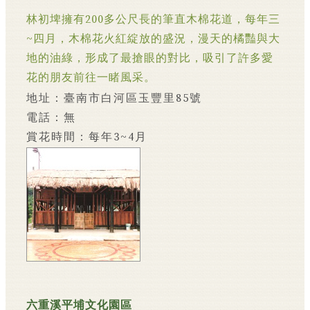
林初埤擁有200多公尺長的筆直木棉花道，每年三
~四月，木棉花火紅綻放的盛況，漫天的橘豔與大
地的油綠，形成了最搶眼的對比，吸引了許多愛
花的朋友前往一睹風采。
地址：臺南市白河區玉豐里85號
電話：無
賞花時間：每年3~4月
六重溪平埔文化園區