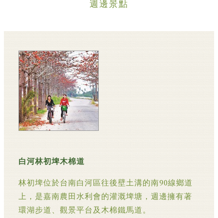
週邊景點
白河林初埤木棉道
林初埤位於台南白河區往後壁土溝的南90線鄉道
上，是嘉南農田水利會的灌溉埤塘，週邊擁有著
環湖步道、觀景平台及木棉鐵馬道。